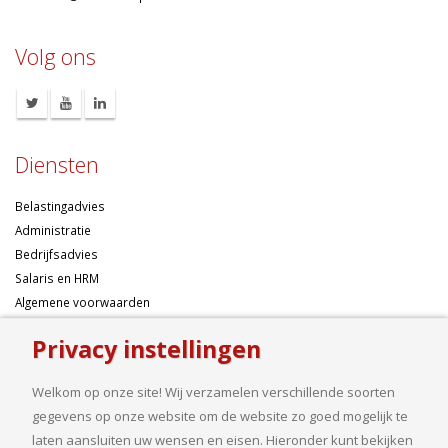
:
info@vandrielenpartners.nl
Volg ons
Diensten
Belastingadvies
Administratie
Bedrijfsadvies
Salaris en HRM
Algemene voorwaarden
Privacy instellingen
Over ons
Welkom op onze site! Wij verzamelen verschillende soorten
Ondernemen betekent risico’s nemen, maar dan liefst wel zo
gegevens op onze website om de website zo goed mogelijk te
samengesteld mogelijk. Of u nu een onderneming wilt starten met een
laten aansluiten uw wensen en eisen. Hieronder kunt bekijken