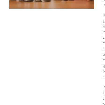
o
D
g
w
m
v
r
h
v
m
s
o
a
D
1
b
t