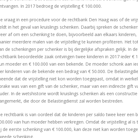
ntvangen. In 2017 bedroeg de vrijstelling € 100.000.
e vraag in een procedure voor de rechtbank Den Haag was of de vrijs
eldt in het geval van kruislings schenken. Daarbij spreken de schenke
eer af om een schenking te doen, bijvoorbeeld aan elkaars kinderen,
anier meerdere malen van de vrijstelling te kunnen profiteren. Het to
an de schenkingen per schenker is bij dergelijke afspraken gelijk. In d
echtbank beoordeelde zaak ontvingen twee kinderen in 2017 ieder € 
un moeder en € 100.000 van een bekende. De moeder schonk aan ie
ier kinderen van de bekende een bedrag van € 50.000. De Belastingdi
eende dat de vrijstelling niet kon worden toegepast, omdat in werkel
prake was van een gift van de schenker, maar van een indirecte gift v
uder. In de wetshistorie wordt kruislings schenken als een constructie
angemerkt, die door de Belastingdienst zal worden bestreden.
e rechtbank is van oordeel dat de kinderen per saldo twee keer een 
00.000 van hun moeder hebben verkregen. Omdat de vrijstelling al is
ij de eerste schenking van € 100.000, kan deze niet kan worden toeg
weede schenking.