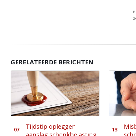
B
2
GERELATEERDE BERICHTEN
Misbruik verhoogde
Toe
13
22
schenkingsvrijstelling
erfb