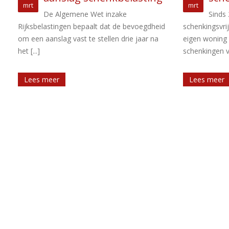
mrt
apr
van 
Sinds 2017 is de verhoogde
d
schenkingsvrijstelling ten behoeve van de
De Algemene W
eigen woning niet langer beperkt tot
definieert een
schenkingen van ouders [...]
bloedverwant
neergaande lijn
Lees meer
Lees meer