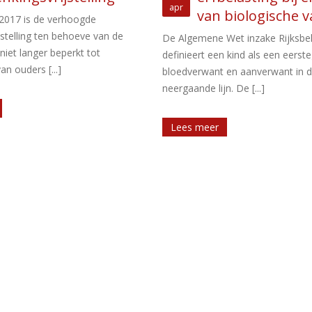
mei
biologische vader
bedrijfsopvolgingsrege
et inzake Rijksbelastingen
eerdere splitsing
 kind als een eerstegraads
 en aanverwant in de
De bedrijfsopvolgingsregeling hou
. De [...]
op verzoek een voorwaardelijke vr
van schenk- of erfbelasting word
voor de verkrijging [...]
Lees meer