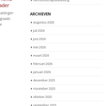
Vennootschapsbelasting
mei
a
De erfbelasting is een
ling na
m
tijdstipbelasting. Dit betekent dat het
ARCHIEVEN
moment van overlijden bepalend is voor de
In
augustus 2026
vaststelling van de [...]
dt in dat
is
ijstelling
juli 2026
Be
t verleend
opl
Lees meer
juni 2026
mei 2026
maart 2026
februari 2026
januari 2026
december 2025
november 2025
oktober 2025
september 2025