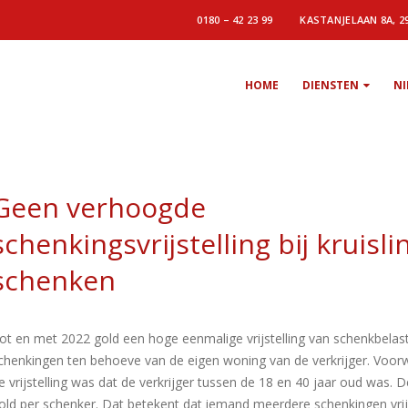
0180 – 42 23 99
KASTANJELAAN 8A, 2
HOME
DIENSTEN
N
Geen verhoogde
schenkingsvrijstelling bij kruisli
schenken
ot en met 2022 gold een hoge eenmalige vrijstelling van schenkbelas
chenkingen ten behoeve van de eigen woning van de verkrijger. Voo
e vrijstelling was dat de verkrijger tussen de 18 en 40 jaar oud was. De
old per schenker. Dat betekent dat iemand meerdere schenkingen vri