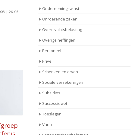
Ondernemingswinst
03 | 26-06-
Onroerende zaken
Overdrachtsbelasting
Overige heffingen
Personeel
Prive
Schenken en erven
Sociale verzekeringen
Subsidies
Successiewet
Toeslagen
Tijdstip waardering
Varia
17
nalatenschap