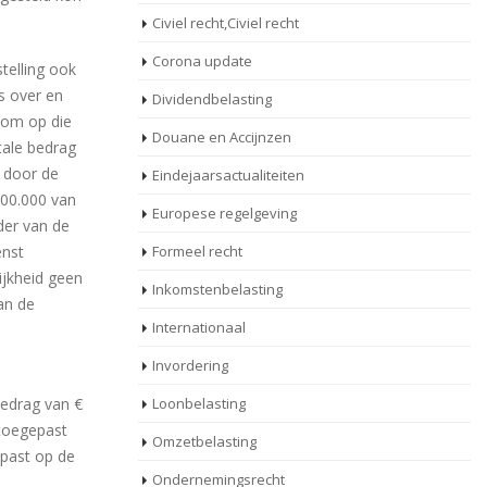
Civiel recht,Civiel recht
Corona update
telling ook
rs over en
Dividendbelasting
 om op die
Douane en Accijnzen
tale bedrag
e door de
Eindejaarsactualiteiten
100.000 van
Europese regelgeving
der van de
enst
Formeel recht
ijkheid geen
Inkomstenbelasting
an de
Internationaal
Invordering
bedrag van €
Loonbelasting
 toegepast
Omzetbelasting
epast op de
Ondernemingsrecht