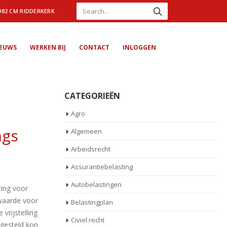
982 CM RIDDERKERK
IEUWS
WERKEN BIJ
CONTACT
INLOGGEN
CATEGORIEËN
Agro
ngs
Algemeen
Arbeidsrecht
Assurantiebelasting
Autobelastingen
ting voor
rwaarde voor
Belastingplan
 vrijstelling
Civiel recht
jgesteld kon