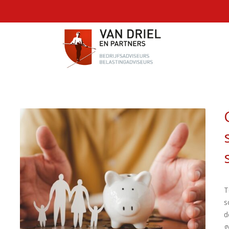
T
s
d
g