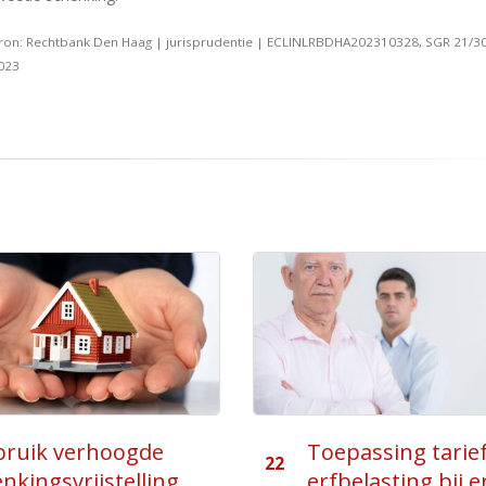
ron: Rechtbank Den Haag | jurisprudentie | ECLINLRBDHA202310328, SGR 21/30
023
passing tariefgroep
Toepassing
11
elasting bij erfenis