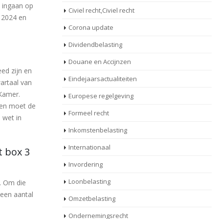
s ingaan op
Civiel recht,Civiel recht
n 2024 en
Corona update
Dividendbelasting
Douane en Accijnzen
ed zijn en
Eindejaarsactualiteiten
artaal van
Kamer.
Europese regelgeving
 en moet de
Formeel recht
 wet in
Inkomstenbelasting
Internationaal
t box 3
Invordering
Loonbelasting
l. Om die
 een aantal
Omzetbelasting
Ondernemingsrecht