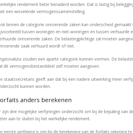
erkelijke rendement beter benaderd worden. Dat is lastig bij beleggi
et een wisselende vermogenssamenstelling.
ok binnen de categorie onroerende zaken kan onderscheid gemaakt
ijvoorbeeld tussen woningen en niet-woningen en tussen verhuurde e
erhuurde onroerende zaken. De belastingplichtige zal moeten aangev
nroerende zaak verhuurd wordt of niet.
ryptovaluta zouden een aparte categorie kunnen vormen. De belastin
al dit vermogensbestanddeel zelf moeten aangeven.
e staatssecretaris geeft aan dat bij een nadere uitwerking meer verfi
nderzocht kunnen worden.
Forfaits anders berekenen
r zijn drie mogelijke verfijningen onderzocht om bij de bepaling van de
eter aan te sluiten bij het werkelijke rendement.
e eerste verfijning is om bij de berekening van de forfaits rekening t