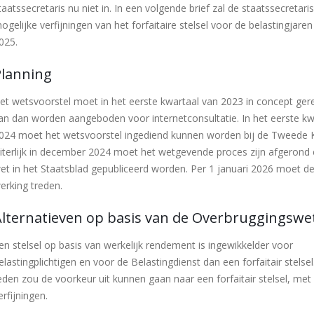
taatssecretaris nu niet in. In een volgende brief zal de staatssecretari
ogelijke verfijningen van het forfaitaire stelsel voor de belastingjare
025.
Planning
et wetsvoorstel moet in het eerste kwartaal van 2023 in concept gere
an dan worden aangeboden voor internetconsultatie. In het eerste kw
024 moet het wetsvoorstel ingediend kunnen worden bij de Tweede 
iterlijk in december 2024 moet het wetgevende proces zijn afgerond
et in het Staatsblad gepubliceerd worden. Per 1 januari 2026 moet de
erking treden.
Alternatieven op basis van de Overbruggingswe
en stelsel op basis van werkelijk rendement is ingewikkelder voor
elastingplichtigen en voor de Belastingdienst dan een forfaitair stelse
eden zou de voorkeur uit kunnen gaan naar een forfaitair stelsel, met
erfijningen.