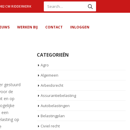
982 CM RIDDERKERK
IEUWS
WERKEN BIJ
CONTACT
INLOGGEN
CATEGORIEËN
Agro
Algemeen
er gestuurd
Arbeidsrecht
 voor de
Assurantiebelasting
nt en op
mogelijke
Autobelastingen
, een
Belastingplan
elasting op
Civiel recht
e