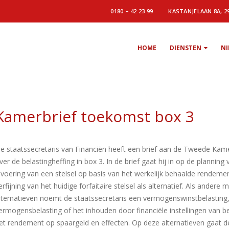
0180 – 42 23 99
KASTANJELAAN 8A, 2
HOME
DIENSTEN
N
Kamerbrief toekomst box 3
e staatssecretaris van Financiën heeft een brief aan de Tweede Kam
ver de belastingheffing in box 3. In de brief gaat hij in op de planning
nvoering van een stelsel op basis van het werkelijk behaalde rendeme
erfijning van het huidige forfaitaire stelsel als alternatief. Als andere 
lternatieven noemt de staatssecretaris een vermogenswinstbelasting
ermogensbelasting of het inhouden door financiële instellingen van b
et rendement op spaargeld en effecten. Op deze alternatieven gaat d