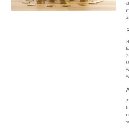
s
m
2
H
k
2
U
w
w
E
b
r
v