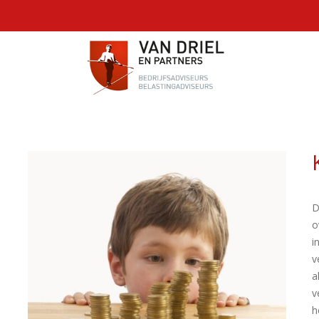
D
o
i
v
a
v
h