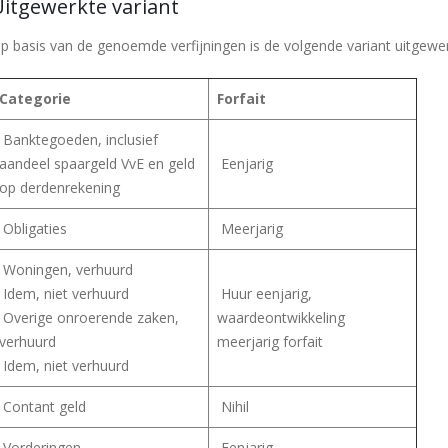
Uitgewerkte variant
p basis van de genoemde verfijningen is de volgende variant uitgewe
Categorie
Forfait
Banktegoeden, inclusief
aandeel spaargeld VvE en geld
Eenjarig
op derdenrekening
Obligaties
Meerjarig
Woningen, verhuurd
Idem, niet verhuurd
Huur eenjarig,
Overige onroerende zaken,
waardeontwikkeling
verhuurd
meerjarig forfait
Idem, niet verhuurd
Contant geld
Nihil
Vorderingen
Eenjarig