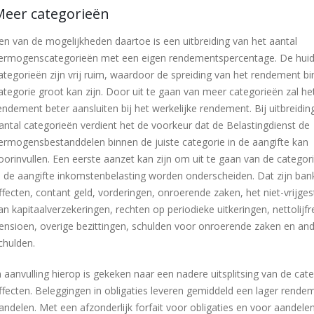
Meer categorieën
en van de mogelijkheden daartoe is een uitbreiding van het aantal
ermogenscategorieën met een eigen rendementspercentage. De huid
ategorieën zijn vrij ruim, waardoor de spreiding van het rendement b
ategorie groot kan zijn. Door uit te gaan van meer categorieën zal het
endement beter aansluiten bij het werkelijke rendement. Bij uitbreidin
antal categorieën verdient het de voorkeur dat de Belastingdienst de
ermogensbestanddelen binnen de juiste categorie in de aangifte kan
oorinvullen. Een eerste aanzet kan zijn om uit te gaan van de categor
n de aangifte inkomstenbelasting worden onderscheiden. Dat zijn ba
ffecten, contant geld, vorderingen, onroerende zaken, het niet-vrijges
an kapitaalverzekeringen, rechten op periodieke uitkeringen, nettolijfr
ensioen, overige bezittingen, schulden voor onroerende zaken en an
chulden.
n aanvulling hierop is gekeken naar een nadere uitsplitsing van de cat
ffecten. Beleggingen in obligaties leveren gemiddeld een lager rend
andelen. Met een afzonderlijk forfait voor obligaties en voor aandele