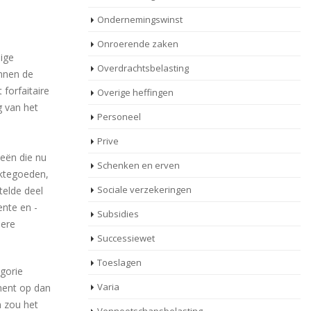
Ondernemingswinst
Onroerende zaken
ige
Overdrachtsbelasting
innen de
 forfaitaire
Overige heffingen
g van het
Personeel
Prive
ieën die nu
Schenken en erven
nktegoeden,
Sociale verzekeringen
telde deel
ente en -
Subsidies
dere
Successiewet
Toeslagen
egorie
Varia
ement op dan
n zou het