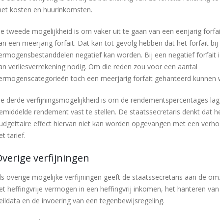
et kosten en huurinkomsten.
e tweede mogelijkheid is om vaker uit te gaan van een eenjarig forfait
an een meerjarig forfait. Dat kan tot gevolg hebben dat het forfait b
ermogensbestanddelen negatief kan worden. Bij een negatief forfait 
an verliesverrekening nodig. Om die reden zou voor een aantal
ermogenscategorieën toch een meerjarig forfait gehanteerd kunnen 
e derde verfijningsmogelijkheid is om de rendementspercentages lag
emiddelde rendement vast te stellen. De staatssecretaris denkt dat h
udgettaire effect hiervan niet kan worden opgevangen met een verho
et tarief.
verige verfijningen
ls overige mogelijke verfijningen geeft de staatssecretaris aan de om
et heffingvrije vermogen in een heffingvrij inkomen, het hanteren va
eildata en de invoering van een tegenbewijsregeling.