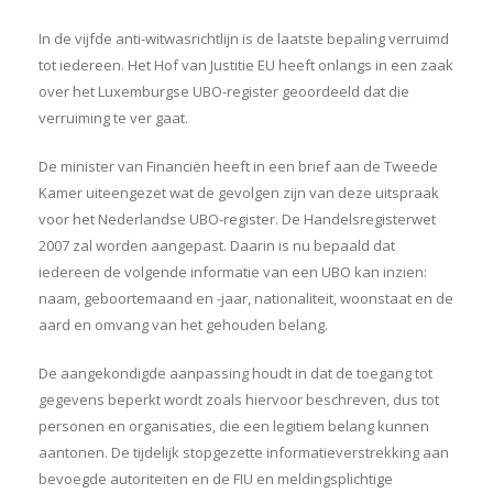
In de vijfde anti-witwasrichtlijn is de laatste bepaling verruimd
tot iedereen. Het Hof van Justitie EU heeft onlangs in een zaak
over het Luxemburgse UBO-register geoordeeld dat die
verruiming te ver gaat.
De minister van Financiën heeft in een brief aan de Tweede
Kamer uiteengezet wat de gevolgen zijn van deze uitspraak
voor het Nederlandse UBO-register. De Handelsregisterwet
2007 zal worden aangepast. Daarin is nu bepaald dat
iedereen de volgende informatie van een UBO kan inzien:
naam, geboortemaand en -jaar, nationaliteit, woonstaat en de
aard en omvang van het gehouden belang.
De aangekondigde aanpassing houdt in dat de toegang tot
gegevens beperkt wordt zoals hiervoor beschreven, dus tot
personen en organisaties, die een legitiem belang kunnen
aantonen. De tijdelijk stopgezette informatieverstrekking aan
bevoegde autoriteiten en de FIU en meldingsplichtige