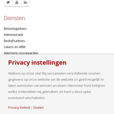
Diensten
Belastingadvies
Administratie
Bedrijfsadvies
Salaris en HRM
Algemene voorwaarden
Privacy instellingen
Over ons
Welkom op onze site! Wij verzamelen verschillende soorten
Ondernemen betekent risico’s nemen, maar dan liefst wel zo
gegevens op onze website om de website zo goed mogelijk te
samengesteld mogelijk. Of u nu een onderneming wilt starten met een
laten aansluiten uw wensen en eisen. Hieronder kunt bekijken
goed financieel plan, uw bedrijf wilt uitbreiden op basis van gedegen
welke onderdelen wij gebruiken, en kunt u deze optie
cijfers, uw jaarcijfers samengesteld wilt hebben of een helder advies
eventueel uitschakelen.
nodig heeft, bij ons bent u aan het goede adres.
Privacy beleid
|
Sluiten