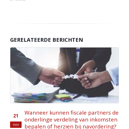
GERELATEERDE BERICHTEN
Wanneer kunnen fiscale partners de
21
onderlinge verdeling van inkomsten
nov
bepalen of herzien bij navordering?