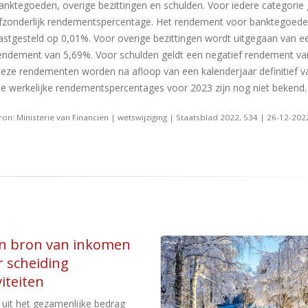
anktegoeden, overige bezittingen en schulden. Voor iedere categorie 
fzonderlijk rendementspercentage. Het rendement voor banktegoede
astgesteld op 0,01%. Voor overige bezittingen wordt uitgegaan van e
endement van 5,69%. Voor schulden geldt een negatief rendement va
eze rendementen worden na afloop van een kalenderjaar definitief va
e werkelijke rendementspercentages voor 2023 zijn nog niet bekend.
ron: Ministerie van Financiën | wetswijziging | Staatsblad 2022, 534 | 26-12-202