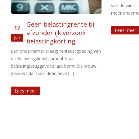
van de winst die iemand geniet uit één of
meer ondernemingen. Wie binnen [...]
Gro
22
Lees meer
post
feb
Een be
percelen bosg
n
de percelen in
belastingplich
Lees meer