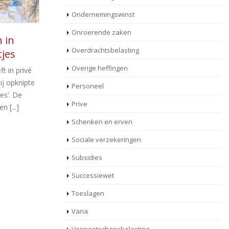
Ondernemingswinst
Onroerende zaken
iteiten
Ondanks ANBI-status zijn
19
Overdrachtsbelasting
belastingen en huur niet
Jun
J
aftrekbaar als gift
Overige heffingen
ve
Een belastingplichtige probeert haar betaalde
Personeel
évermogen
va
belastingen en huur af te trekken als giften
Prive
an de wil
en doet spontaan aangifte 2017. De [...]
Schenken en erven
Lees meer
Sociale verzekeringen
Subsidies
Successiewet
Toeslagen
Varia