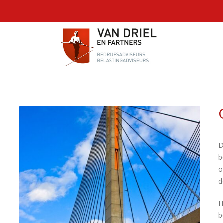
D
b
o
d
H
b