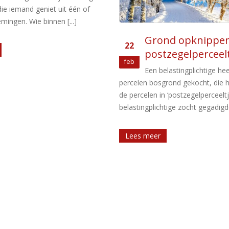
nd opknippen in
Overtollige liquid
16
zegelperceeltjes
onderneming
mrt
lastingplichtige heeft in privé
De vraag of een
rond gekocht, die hij opknipte
vermogensbestanddeel
 ‘postzegelperceeltjes’. De
ondernemingsvermogen of priv
tige zocht gegadigden [...]
vormt, is in beginsel afhankelijk v
van de ondernemer. [...]
Lees meer