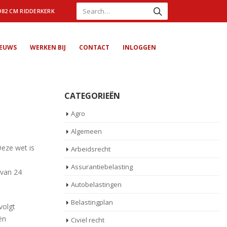
982 CM RIDDERKERK
IEUWS
WERKEN BIJ
CONTACT
INLOGGEN
CATEGORIEËN
Agro
Algemeen
Deze wet is
Arbeidsrecht
Assurantiebelasting
 van 24
Autobelastingen
Belastingplan
volgt
ën
Civiel recht