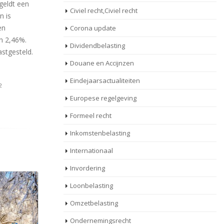
geldt een
Civiel recht,Civiel recht
n is
en
Corona update
n 2,46%.
Dividendbelasting
stgesteld.
Douane en Accijnzen
Eindejaarsactualiteiten
2
Europese regelgeving
Formeel recht
Inkomstenbelasting
Internationaal
Invordering
Loonbelasting
Omzetbelasting
Ondernemingsrecht