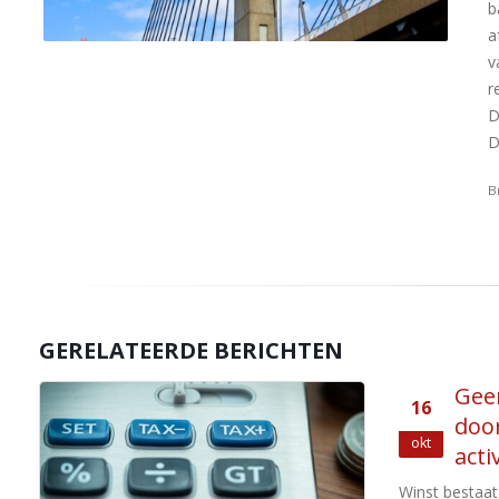
b
a
v
r
D
D
B
GERELATEERDE BERICHTEN
Geen bron van inkomen
16
door scheiding
okt
activiteiten
Winst bestaat uit het gezamenlijke bedrag