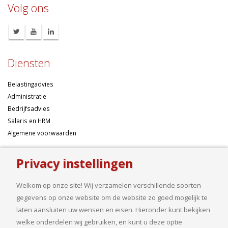
Volg ons
Diensten
Belastingadvies
Administratie
Bedrijfsadvies
Salaris en HRM
Algemene voorwaarden
Over ons
Privacy instellingen
Ondernemen betekent risico’s nemen, maar dan liefst wel zo
Welkom op onze site! Wij verzamelen verschillende soorten
samengesteld mogelijk. Of u nu een onderneming wilt starten met een
gegevens op onze website om de website zo goed mogelijk te
goed financieel plan, uw bedrijf wilt uitbreiden op basis van gedegen
laten aansluiten uw wensen en eisen. Hieronder kunt bekijken
cijfers, uw jaarcijfers samengesteld wilt hebben of een helder advies
welke onderdelen wij gebruiken, en kunt u deze optie