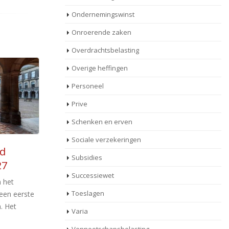
Ondernemingswinst
Onroerende zaken
Overdrachtsbelasting
Overige heffingen
Personeel
Prive
Schenken en erven
Sociale verzekeringen
Afschaffing
18
Subsidies
dividendbelasting gaat
okt
a
Successiewet
niet door: vervangende
ari 2019
voorstellen
B
Toeslagen
ingevoerd
Nadat Unilever liet weten het hoofdkantoor
Bi
Varia
fuitstoot
niet naar Nederland te verplaatsen heeft het
20