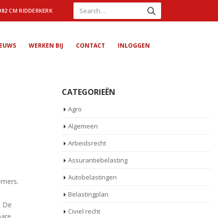
982 CM RIDDERKERK
IEUWS
WERKEN BIJ
CONTACT
INLOGGEN
CATEGORIEËN
Agro
Algemeen
Arbeidsrecht
Assurantiebelasting
Autobelastingen
emers.
Belastingplan
. De
Civiel recht
bare