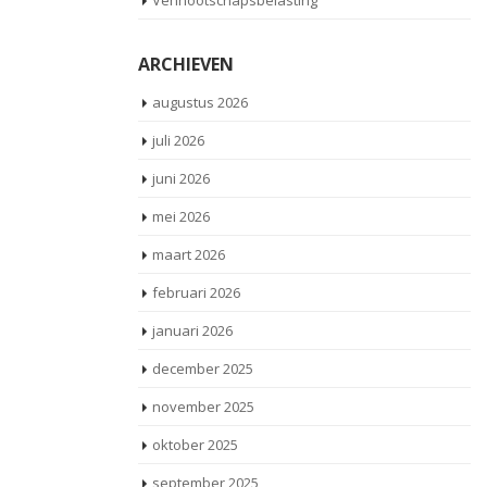
Vennootschapsbelasting
kabinet aangekondigd de voorgestelde
be
afschaffing van [...]
maa
ARCHIEVEN
Lees meer
augustus 2026
juli 2026
juni 2026
mei 2026
maart 2026
februari 2026
januari 2026
december 2025
november 2025
oktober 2025
september 2025