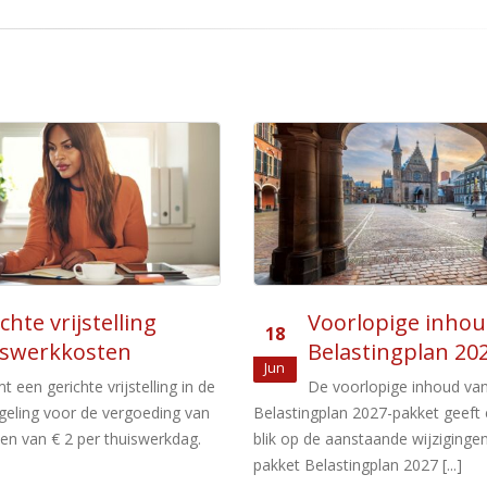
rlopige inhoud
Maatregelen
20
stingplan 2027
autobelastingen
sep
orlopige inhoud van het
FijnstoftoeslagPer 1 janu
 2027-pakket geeft een eerste
zou er een fijnstoftoeslag in de
nstaande wijzigingen. Het
motorrijtuigenbelasting worden 
ngplan 2027 [...]
voor dieselauto’s met een fijnsto