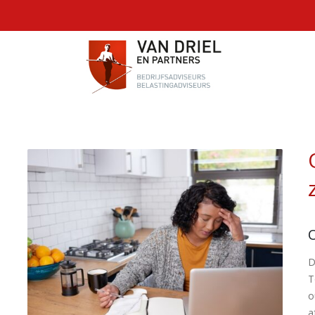
D
T
o
a