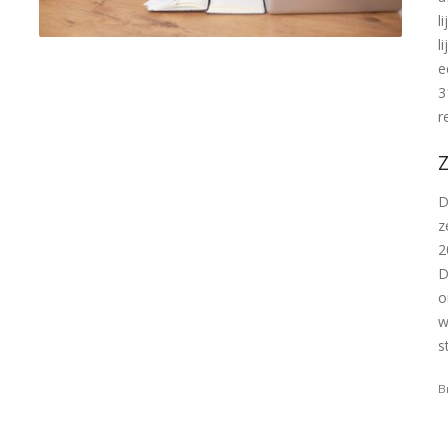
l
l
e
3
r
D
z
2
D
o
w
s
B