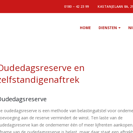
0180 – 42 23 99
KASTANJELAAN 8A, 2
HOME
DIENSTEN
N
Oudedagsreserve en
zelfstandigenaftrek
Oudedagsreserve
e oudedagsreserve is een methode van belastinguitstel voor ondern
oevoeging aan de reserve vermindert de winst. Ten laste van de
udedagsreserve kan de ondernemer één of meer lijfrenten aankopen
fname van de oudedagsreserve is belast, maar daar staat een aftrek