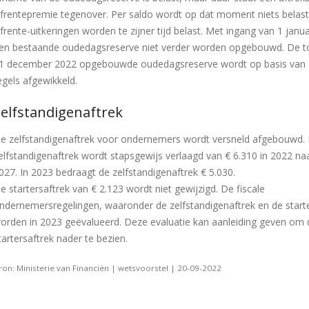
ijfrentepremie tegenover. Per saldo wordt op dat moment niets belast
ijfrente-uitkeringen worden te zijner tijd belast. Met ingang van 1 janu
en bestaande oudedagsreserve niet verder worden opgebouwd. De t
1 december 2022 opgebouwde oudedagsreserve wordt op basis van 
egels afgewikkeld.
Zelfstandigenaftrek
e zelfstandigenaftrek voor ondernemers wordt versneld afgebouwd.
elfstandigenaftrek wordt stapsgewijs verlaagd van € 6.310 in 2022 naa
027. In 2023 bedraagt de zelfstandigenaftrek € 5.030.
e startersaftrek van € 2.123 wordt niet gewijzigd. De fiscale
ndernemersregelingen, waaronder de zelfstandigenaftrek en de starte
orden in 2023 geëvalueerd. Deze evaluatie kan aanleiding geven om 
tartersaftrek nader te bezien.
ron: Ministerie van Financiën | wetsvoorstel | 20-09-2022