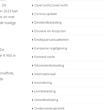
. De
Civiel recht,Civiel recht
ari 2023 kan
Corona update
ot en met
Dividendbelasting
de huidige
Douane en Accijnzen
Eindejaarsactualiteiten
Europese regelgeving
 De
r € 900 in
Formeel recht
Inkomstenbelasting
rsaftrek,
Internationaal
de
Invordering
Loonbelasting
Omzetbelasting
Ondernemingsrecht