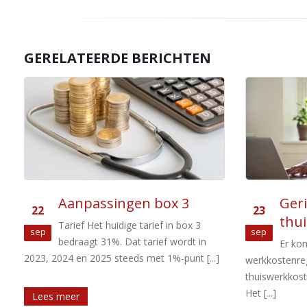
GERELATEERDE BERICHTEN
Gerichte vrijstelling
Voo
23
18
thuiswerkkosten
Bela
sep
Jun
Er komt een gerichte vrijstelling in de
De vo
werkkostenregeling voor de vergoeding van
Belastingplan
thuiswerkkosten van € 2 per thuiswerkdag.
blik op de aa
Het [...]
pakket Belasti