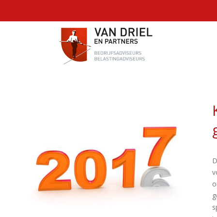
D
v
o
g
s