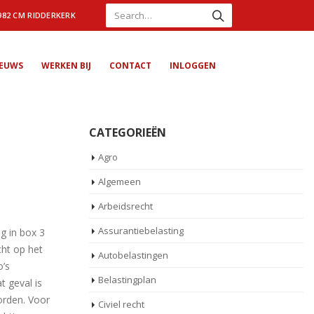
982 CM RIDDERKERK
IEUWS
WERKEN BIJ
CONTACT
INLOGGEN
CATEGORIEËN
Agro
Algemeen
Arbeidsrecht
Assurantiebelasting
g in box 3
cht op het
Autobelastingen
o’s
Belastingplan
t geval is
orden. Voor
Civiel recht