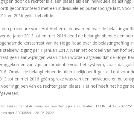
ngrijpen door de rechter is alleen plaats als een individuele belastingpl
ordt geconfronteerd met een individuele en buitensporige last. Voor 
015 en 2016 geldt hetzelfde.
n een procedure voor Hof Arnhem-Leeuwarden over de belastingheffi
ver de jaren 2013 tot en met 2016 deed de belanghebbende een ber
ogenaamde kerstarrest van de Hoge Raad over de belastingheffing in
e stelselwijziging per 1 januari 2017. Naar het oordeel van het hof be
rrest geen aanwijzingen waaruit kan worden afgeleid dat de Hoge Raa
eruggekomen van zijn jurisprudentie voor het systeem, zoals dat gold
016. Omdat de belanghebbende uitdrukkelijk heeft gesteld dat voor d
013 tot en met 2016 géén sprake was van een individuele en buitenspo
s voor ingrijpen van de rechter geen plaats. Het hof heeft het hoger 
fgewezen.
ron: Gerechtshof Arnhem-Leeuwarden | jurisprudentie | ECLINLGHARL2022251
ot en met 20/00854 | 28-03-2022