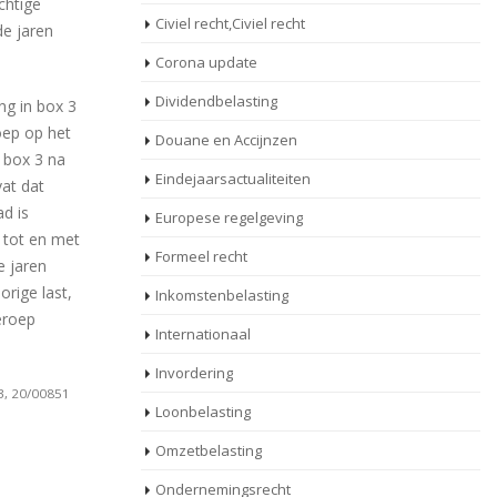
ichtige
Civiel recht,Civiel recht
de jaren
Corona update
Dividendbelasting
ng in box 3
oep op het
Douane en Accijnzen
 box 3 na
Eindejaarsactualiteiten
vat dat
d is
Europese regelgeving
 tot en met
Formeel recht
e jaren
rige last,
Inkomstenbelasting
beroep
Internationaal
Invordering
3, 20/00851
Loonbelasting
Omzetbelasting
Ondernemingsrecht