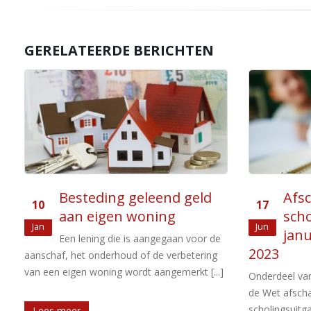
GERELATEERDE BERICHTEN
Afschaffing fiscale aftrek
Tar
17
04
scholingsuitgaven per 1
heff
Jun
Jan
januari 2022 of 1 januari
De tar
2023
inkomstenbela
zijn in 2019 a
Onderdeel van het Belastingplan 2020 was
tarief [...]
de Wet afschaffing fiscale aftrek
scholingsuitgaven. Deze wet is aangenomen,