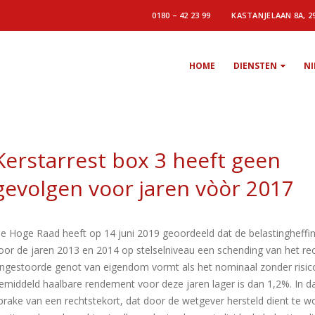
0180 – 42 23 99
KASTANJELAAN 8A, 2
HOME
DIENSTEN
N
Kerstarrest box 3 heeft geen
gevolgen voor jaren vòòr 2017
e Hoge Raad heeft op 14 juni 2019 geoordeeld dat de belastingheffin
oor de jaren 2013 en 2014 op stelselniveau een schending van het re
ngestoorde genot van eigendom vormt als het nominaal zonder risic
emiddeld haalbare rendement voor deze jaren lager is dan 1,2%. In da
prake van een rechtstekort, dat door de wetgever hersteld dient te w