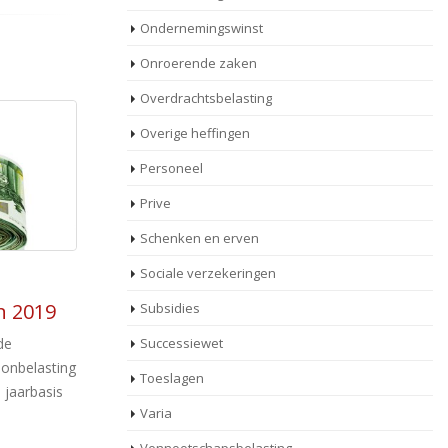
Ondernemingswinst
Onroerende zaken
Overdrachtsbelasting
Overige heffingen
Personeel
Prive
Schenken en erven
Sociale verzekeringen
Aftrek dieetkosten
15
Subsidies
De extra uitgaven die een
mei
f
belastingplichtige doet voor een op
Successiewet
sverzekering
medisch voorschrift gehouden dieet zijn aan
Ee
Toeslagen
te merken als [...]
va
Varia
bel
Lees meer
kkende