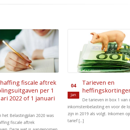
ieven en
Aftrek premies
01
ingskortingen 2019
feb
ieven in box 1 van de
arbeidsongeschiktheid
sting en voor de loonbelasting
door ander dan
ls volgt. Inkomen op jaarbasis
verzekeringnemer
De op een belastingplichtige dru