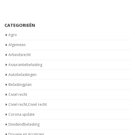
CATEGORIEËN
Agro
Algemeen
Arbeidsrecht
Assurantiebelasting
Autobelastingen
Belastingplan
Civiel recht
Civiel recht,Civiel recht
Corona update
Dividendbelasting
Douane en Accijnzen