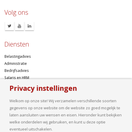
Volg ons
Diensten
Belastingadvies
Administratie
Bedrijfsadvies
Salaris en HRM
Algemene voorwaarden
Privacy instellingen
Over ons
Welkom op onze site! Wij verzamelen verschillende soorten
gegevens op onze website om de website zo goed mogelijk te
Ondernemen betekent risico’s nemen, maar dan liefst wel zo
laten aansluiten uw wensen en eisen. Hieronder kunt bekijken
samengesteld mogelijk. Of u nu een onderneming wilt starten met een
welke onderdelen wij gebruiken, en kunt u deze optie
goed financieel plan, uw bedrijf wilt uitbreiden op basis van gedegen
eventueel uitschakelen.