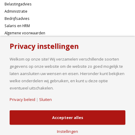
Belastingadvies
Administratie
Bedrijfsadvies
Salaris en HRM
Algemene voorwaarden
Privacy instellingen
Over ons
Welkom op onze site! Wij verzamelen verschillende soorten
Ondernemen betekent risico’s nemen, maar dan liefst wel zo
gegevens op onze website om de website zo goed mogelijk te
samengesteld mogelijk. Of u nu een onderneming wilt starten met een
laten aansluiten uw wensen en eisen. Hieronder kunt bekijken
goed financieel plan, uw bedrijf wilt uitbreiden op basis van gedegen
welke onderdelen wij gebruiken, en kunt u deze optie
cijfers, uw jaarcijfers samengesteld wilt hebben of een helder advies
eventueel uitschakelen.
nodig heeft, bij ons bent u aan het goede adres.
Privacy beleid
|
Sluiten
Accepteer alles
© Copyright 2019. Van Driel en Partners B.V.| Realisatie
HJ Media Groep
B.V.
Instellingen