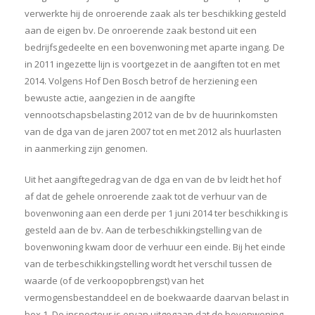
verwerkte hij de onroerende zaak als ter beschikking gesteld
aan de eigen bv. De onroerende zaak bestond uit een
bedrijfsgedeelte en een bovenwoning met aparte ingang. De
in 2011 ingezette lijn is voortgezet in de aangiften tot en met
2014. Volgens Hof Den Bosch betrof de herziening een
bewuste actie, aangezien in de aangifte
vennootschapsbelasting 2012 van de bv de huurinkomsten
van de dga van de jaren 2007 tot en met 2012 als huurlasten
in aanmerking zijn genomen.
Uit het aangiftegedrag van de dga en van de bv leidt het hof
af dat de gehele onroerende zaak tot de verhuur van de
bovenwoning aan een derde per 1 juni 2014 ter beschikking is
gesteld aan de bv. Aan de terbeschikkingstelling van de
bovenwoning kwam door de verhuur een einde. Bij het einde
van de terbeschikkingstelling wordt het verschil tussen de
waarde (of de verkoopopbrengst) van het
vermogensbestanddeel en de boekwaarde daarvan belast in
box 1. De inspecteur is ervan uitgegaan dat de bovenwoning