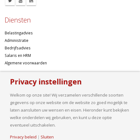
Diensten
Belastingadvies
Administratie
Bedrijfsadvies
Salaris en HRM
Algemene voorwaarden
Over ons
Privacy instellingen
Ondernemen betekent risico’s nemen, maar dan liefst wel zo
Welkom op onze site! Wij verzamelen verschillende soorten
samengesteld mogelijk. Of u nu een onderneming wilt starten met een
gegevens op onze website om de website zo goed mogelijk te
goed financieel plan, uw bedrijf wilt uitbreiden op basis van gedegen
laten aansluiten uw wensen en eisen. Hieronder kunt bekijken
cijfers, uw jaarcijfers samengesteld wilt hebben of een helder advies
welke onderdelen wij gebruiken, en kunt u deze optie
nodig heeft, bij ons bent u aan het goede adres.
eventueel uitschakelen.
Privacy beleid
|
Sluiten