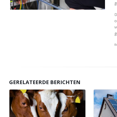
g
D
o
v
g
B
GERELATEERDE BERICHTEN