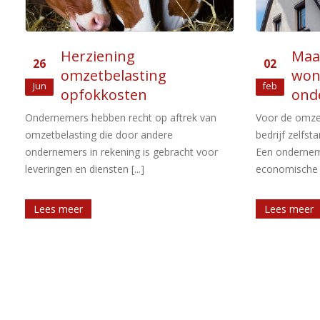
Maatschap, die dak van
Btw
02
15
woning verhuurt, is geen
kor
feb
nov
ondernemer
Per 1 
en regelgevin
Voor de omzetbelasting is iedereen die een
omzetbelastin
bedrijf zelfstandig uitoefent ondernemer.
Dat [...]
Een ondernemer is iemand die een
economische activiteit [...]
Lees meer
Lees meer