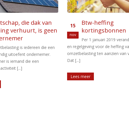
-heffing
Btw ook verschuld
13
tingsbonnen
no show
mrt
januari 2019 verandert de wet-
Een internetveiling en de 
g voor de heffing van
worden het niet eens over de
g ten aanzien van vouchers.
verschuldigdheid van omzetbelasti
verzilverde bonnen, ook wel [...]
Lees meer