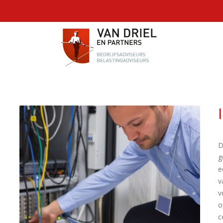
D
g
e
v
v
o
c