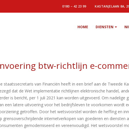
0180 – 42 23 99
KASTANJELAAN 8A, 2
HOME
DIENSTEN
N
Invoering btw-richtlijn e-comme
e staatssecretaris van Financiën heeft in een brief aan de Tweede K
ezegd dat de Wet implementatie richtlijnen elektronische handel, and
erder is bericht, per 1 juli 2021 kan worden uitgevoerd. Om nadelige 
an een latere uitvoering voor het bedrijfsleven te voorkomen wordt een
oorziening getroffen. Door het wetsvoorstel worden de heffing en in
p grensoverschrijdende internetverkopen van goederen en diensten 
onsumenten gemoderniseerd en vereenvoudigd. Het wetsvoorstel mo