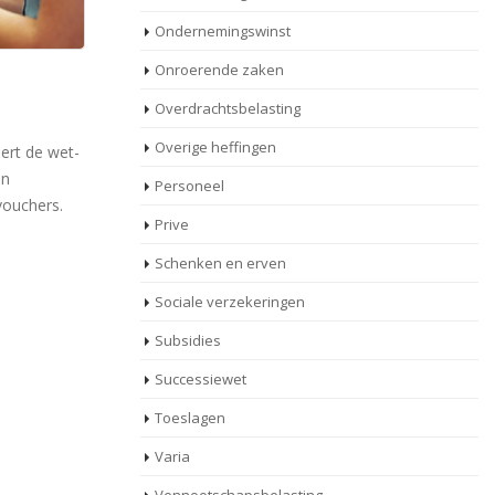
Ondernemingswinst
Onroerende zaken
igd bij
Aftrek voorbelasting
25
Overdrachtsbelasting
verhuurde verdieping
Jul
s
woning
Overige heffingen
inspecteur
De Belastingdienst corrigeerde de eerder
De
Personeel
ng bij niet-
verleende teruggaven omzetbelasting door
za
Prive
het opleggen van een naheffingsaanslag. De
vri
correctie had betrekking op [...]
Schenken en erven
Sociale verzekeringen
Lees meer
Subsidies
Successiewet
Toeslagen
Varia