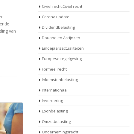
Civiel recht,Civiel recht
en
Corona update
kende
Dividendbelasting
eling van
Douane en Accijnzen
Eindejaarsactualiteiten
Europese regelgeving
Formeel recht
Inkomstenbelasting
Internationaal
Invordering
Loonbelasting
Omzetbelasting
Ondernemingsrecht