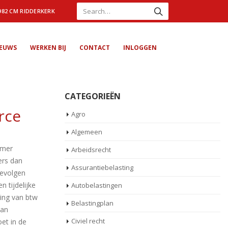
982 CM RIDDERKERK
IEUWS
WERKEN BIJ
CONTACT
INLOGGEN
CATEGORIEËN
rce
Agro
Algemeen
amer
Arbeidsrecht
ers dan
Assurantiebelasting
gevolgen
 tijdelijke
Autobelastingen
ning van btw
Belastingplan
aan
Civiel recht
et in de