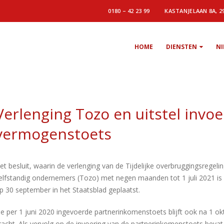
0180 – 42 23 99
KASTANJELAAN 8A, 2
HOME
DIENSTEN
N
Verlenging Tozo en uitstel invoe
vermogenstoets
et besluit, waarin de verlenging van de Tijdelijke overbruggingsregeli
elfstandig ondernemers (Tozo) met negen maanden tot 1 juli 2021 is 
p 30 september in het Staatsblad geplaatst.
e per 1 juni 2020 ingevoerde partnerinkomenstoets blijft ook na 1 o
racht. Als vervolg op de invoering van de partnerinkomenstoets beva