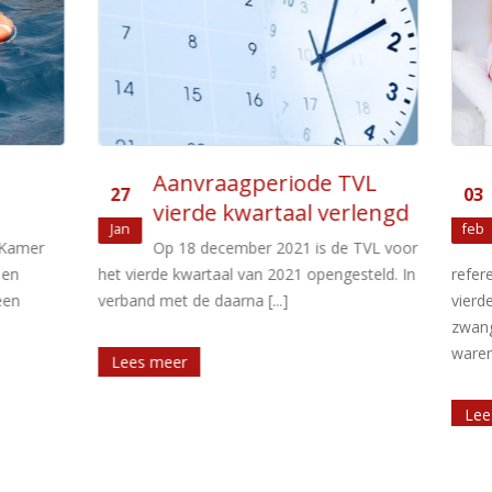
vraagperiode TVL
Toch TVL voor z
03
de kwartaal verlengd
ondernemers
feb
 december 2021 is de TVL voor
Ondernemers, die in beid
artaal van 2021 opengesteld. In
referentiekwartalen voor de TVL 
 daarna [...]
vierde kwartaal van 2021 met
zwangerschaps- en/of bevallingsv
waren, [...]
Lees meer