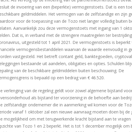
esluit de invoering van een (beperkte) vermogenstoets. Dat is een to
eschikbare geldmiddelen. Het vermogen van de zelfstandige en zijn g
aardoor voor de toepassing van de Tozo niet langer volledig buiten
elaten. Aanvankelijk zou deze vermogenstoets met ingang van 1 okt
elden. Dat is, in verband met de strengere maatregelen ter bestrijdin
oronavirus, uitgesteld tot 1 april 2021. De vermogenstoets is beperkt 
inanciële vermogensbestanddelen waarvan de waarde eenvoudig in g
orden vastgesteld. Het betreft contant geld, banktegoeden, cryptova
eleggingen bestaande uit aandelen, obligaties en opties. Schulden blij
epaling van de beschikbare geldmiddelen buiten beschouwing. De
ermogensgrens is bepaald op een bedrag van € 46.520.
e verlenging van de regeling geldt voor zowel algemene bijstand voo
evensonderhoud als bijstand ter voorziening in de behoefte aan bedrijf
e zelfstandige ondernemer die in aanmerking wil komen voor de Toz
eriode vanaf 1 oktober zal een nieuwe aanvraag moeten doen bij de
e mogelijkheid om met terugwerkende kracht bijstand aan te vragen
pzichte van Tozo 1 en 2 beperkt. Het is tot 1 december mogelijk om 