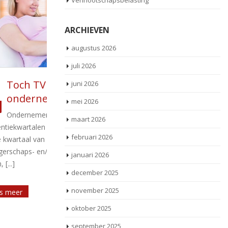
Vennootschapsbelasting
ARCHIEVEN
augustus 2026
juli 2026
wangere
Aanpassingen in regeling
juni 2026
07
NOW
mei 2026
mei
d
e
De minister van Sociale Zaken en
maart 2026
over het
Werkgelegenheid heeft de Noodmaatregel
De
februari 2026
Overbrugging voor behoud van
va
erlof
Werkgelegenheid (NOW) op enkele plaatsen
5 a
januari 2026
[...]
december 2025
november 2025
Lees meer
oktober 2025
september 2025