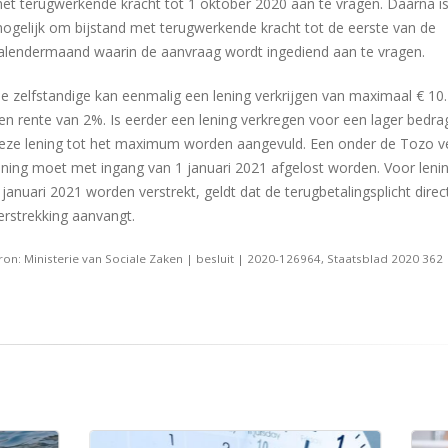
et terugwerkende kracht tot 1 oktober 2020 aan te vragen. Daarna is
ogelijk om bijstand met terugwerkende kracht tot de eerste van de
alendermaand waarin de aanvraag wordt ingediend aan te vragen.
e zelfstandige kan eenmalig een lening verkrijgen van maximaal € 10
en rente van 2%. Is eerder een lening verkregen voor een lager bedra
eze lening tot het maximum worden aangevuld. Een onder de Tozo ve
ening moet met ingang van 1 januari 2021 afgelost worden. Voor leni
 januari 2021 worden verstrekt, geldt dat de terugbetalingsplicht direc
erstrekking aanvangt.
ron: Ministerie van Sociale Zaken | besluit | 2020-126964, Staatsblad 2020 362