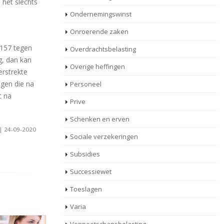
 het slechts
Ondernemingswinst
Onroerende zaken
.157 tegen
Overdrachtsbelasting
g, dan kan
Overige heffingen
rstrekte
ngen die na
Personeel
t na
Prive
Schenken en erven
 | 24-09-2020
Sociale verzekeringen
Subsidies
Successiewet
Toeslagen
Varia