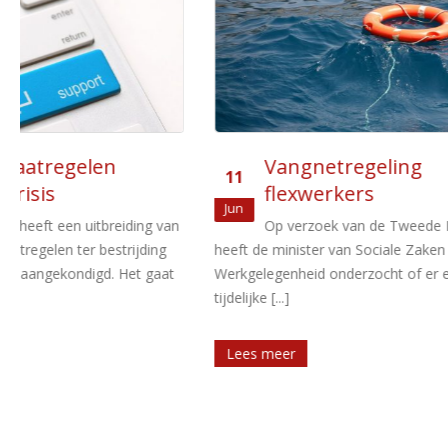
Vangnetregeling
Aan
11
27
flexwerkers
vier
Jun
Jan
n
Op verzoek van de Tweede Kamer
Op 18
heeft de minister van Sociale Zaken en
het vierde kw
Werkgelegenheid onderzocht of er een
verband met de
tijdelijke [...]
Lees meer
Lees meer