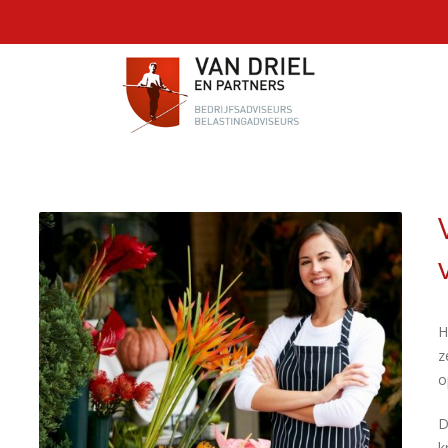
H
z
o
D
k