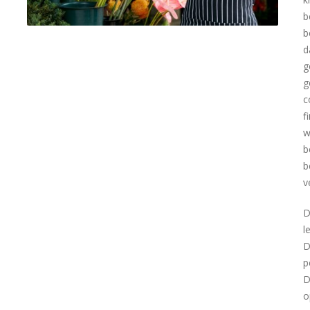
b
b
d
g
g
c
f
w
b
b
v
D
l
D
p
D
o