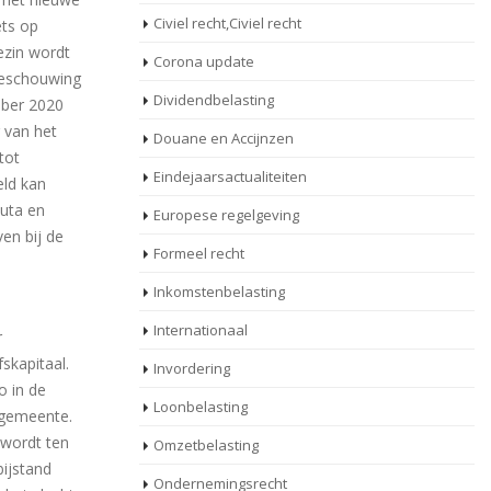
Civiel recht,Civiel recht
ets op
ezin wordt
Corona update
 beschouwing
Dividendbelasting
ober 2020
g van het
Douane en Accijnzen
tot
Eindejaarsactualiteiten
eld kan
luta en
Europese regelgeving
ven bij de
Formeel recht
Inkomstenbelasting
Internationaal
r
skapitaal.
Invordering
o in de
Loonbelasting
 gemeente.
 wordt ten
Omzetbelasting
bijstand
Ondernemingsrecht