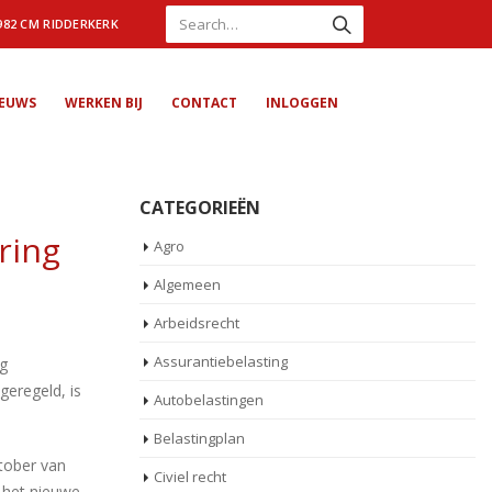
982 CM RIDDERKERK
IEUWS
WERKEN BIJ
CONTACT
INLOGGEN
CATEGORIEËN
ring
Agro
Algemeen
Arbeidsrecht
Assurantiebelasting
ng
geregeld, is
Autobelastingen
Belastingplan
ktober van
Civiel recht
t het nieuwe