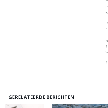
m
m
k
D
e
d
l
1
v
B
GERELATEERDE BERICHTEN