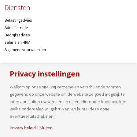
Diensten
Belastingadvies
Administratie
Bedrijfsadvies
Salaris en HRM
Algemene voorwaarden
Over ons
Privacy instellingen
Ondernemen betekent risico’s nemen, maar dan liefst wel zo
samengesteld mogelijk. Of u nu een onderneming wilt starten met een
Welkom op onze site! Wij verzamelen verschillende soorten
goed financieel plan, uw bedrijf wilt uitbreiden op basis van gedegen
gegevens op onze website om de website zo goed mogelijk te
cijfers, uw jaarcijfers samengesteld wilt hebben of een helder advies
laten aansluiten uw wensen en eisen. Hieronder kunt bekijken
nodig heeft, bij ons bent u aan het goede adres.
welke onderdelen wij gebruiken, en kunt u deze optie
eventueel uitschakelen.
Privacy beleid
|
Sluiten
© Copyright 2019. Van Driel en Partners B.V.| Realisatie
HJ Media Groep