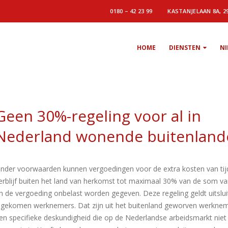
0180 – 42 23 99
KASTANJELAAN 8A, 2
HOME
DIENSTEN
N
Geen 30%-regeling voor al in
Nederland wonende buitenland
nder voorwaarden kunnen vergoedingen voor de extra kosten van tijd
erblijf buiten het land van herkomst tot maximaal 30% van de som va
n de vergoeding onbelast worden gegeven. Deze regeling geldt uitslu
ngekomen werknemers. Dat zijn uit het buitenland geworven werkne
en specifieke deskundigheid die op de Nederlandse arbeidsmarkt niet