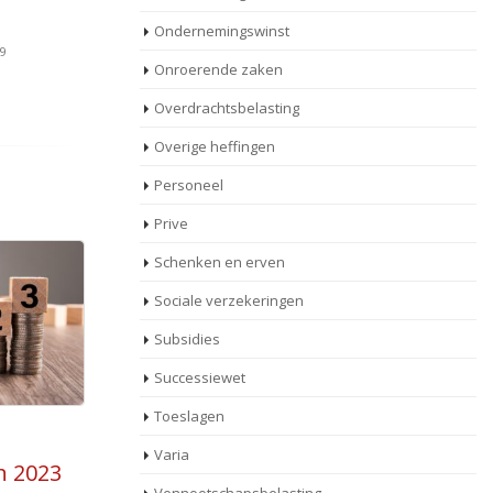
Ondernemingswinst
19
Onroerende zaken
Overdrachtsbelasting
Overige heffingen
Personeel
Prive
Schenken en erven
Sociale verzekeringen
Subsidies
Successiewet
Toeslagen
 van
Tarieven loon- en
03
Varia
zonder
inkomstenbelasting 2020
Jan
a