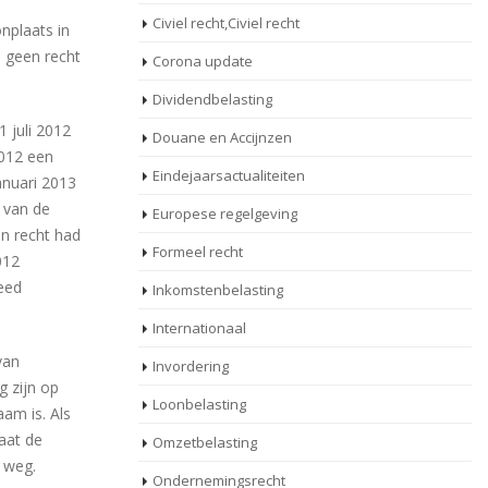
Civiel recht,Civiel recht
nplaats in
j geen recht
Corona update
Dividendbelasting
1 juli 2012
Douane en Accijnzen
2012 een
Eindejaarsactualiteiten
anuari 2013
 van de
Europese regelgeving
n recht had
Formeel recht
012
deed
Inkomstenbelasting
Internationaal
van
Invordering
g zijn op
Loonbelasting
am is. Als
taat de
Omzetbelasting
e weg.
Ondernemingsrecht