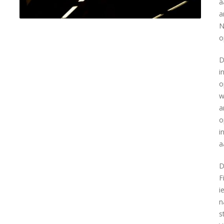
a
a
N
o
D
i
o
w
a
o
i
a
D
F
i
n
s