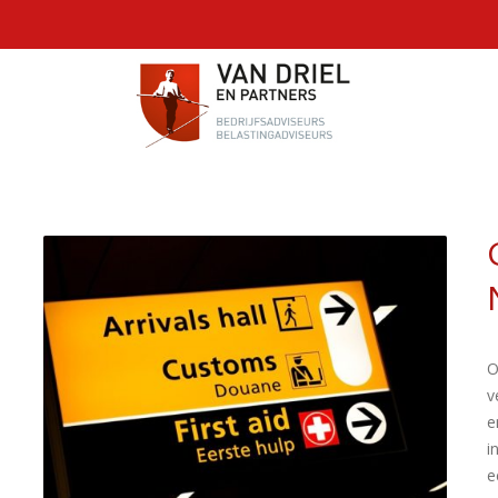
O
v
e
i
e