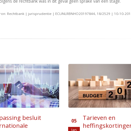
olgens de rechtbank was in dit geval geen sprake van een stage.
ron: Rechtbank | jurisprudentie | ECLINLRBNHO20197844, 18/2529 | 10-10-20
ieven en
Vaste vergoeding
17
ingskortingen 2023
laadkosten niet 
apr