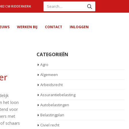
982 CM RIDDERKERK
IEUWS
WERKEN BIJ
CONTACT
INLOGGEN
CATEGORIEËN
Agro
er
Algemeen
Arbeidsrecht
Assurantiebelasting
elijk
n het loon
Autobelastingen
itend voor
Belastingplan
mers met
 of schaars
Civiel recht