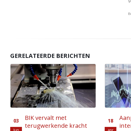
V
B
GERELATEERDE BERICHTEN
Aanpassing besluit
Tar
18
05
internationale
heff
apr
Jan