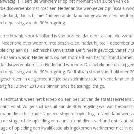
anwezig is. Heeft de werknemer op het moment van sluiten van de
rbeidsovereenkomst met een Nederlandse werkgever zijn fiscale woo
ederland, dan is hij niet “uit een ander land aangeworven” en heeft hi
p toepassing van de 30%-regeling.
e rechtbank Noord-Holland is van oordeel dat een Italiaan, die vanaf 
n Nederland over woonruimte beschikt en, nadat hij tot 1 december 
pleiding aan de Technische Universiteit Delft heeft gevolgd, vanaf 7 j
erkzaam was in Nederland, op het moment van het tot stand komen
rbeidsovereenkomst in Nederland woonde. Dat betekende dat hij gee
p toepassing van de 30%-regeling. De Italiaan stond vanaf oktober 2
ngeschreven in de gemeentelijke basisadministratie in Nederland en 
angifte IB over 2013 als binnenlands belastingplichtige.
e rechtbank wees het beroep op een besluit van de staatssecretaris 
inanciën af. Volgens dit besluit kan de 30%-regeling wel van toepassin
emand die in het kader van een stage of opleiding in Nederland werkza
a de stage of de opleiding een aansluitend dienstverband ontstaat, s
tage of opleiding een kwalificatie als ingekomen werknemer niet in d