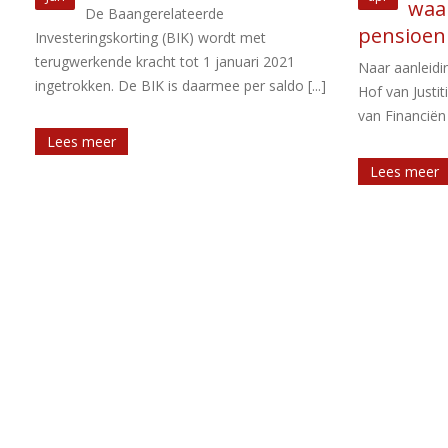
waardeoverdracht van
De tar
pensioen
inkomstenbela
zijn in 2023 a
Naar aanleiding van twee arresten van het
]
jaarbasis belas
Hof van Justitie EU heeft de staatssecretaris
van Financiën een besluit over [...]
Lees meer
Lees meer