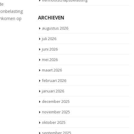
Vennootschapsbelasting
De tarieven in box 1 van de
inkomstenbelasting en voor de loonbelasting
be
auto van de
ARCHIEVEN
zijn in 2020 als volgt. Inkomen op [...]
jaa
knemer
]
augustus 2026
Lees meer
juli 2026
juni 2026
mei 2026
maart 2026
februari 2026
januari 2026
december 2025
november 2025
oktober 2025
september 2025