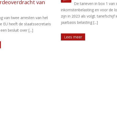
risico
ieven in box 1 van de
sting en voor de loonbelasting
Het opladen van een elektrische 
ls volgt. tariefschijf inkomen op
zaak bij de woning van een wer
ting [...]
brengt fiscale uitdagingen met [...
Lees meer