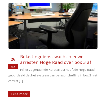
Belastingdienst wacht nieuwe
26
arresten Hoge Raad over box 3 af
apr
In het zogenaamde Kerstarrest heeft de Hoge Raad
geoordeeld dat het systeem van belastingheffing in box 3 niet
correct [...]
Lees meer