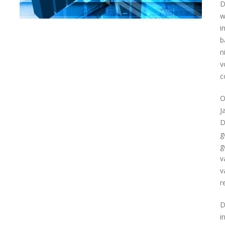
D
w
i
b
n
v
c
O
J
D
g
g
v
v
r
D
i