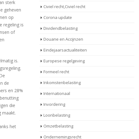
an sterk
Civiel recht,Civiel recht
de geheven
enen op
Corona update
 regeling is
Dividendbelasting
ensen of
Douane en Accijnzen
len
Eindejaarsactualiteiten
lmatig is.
Europese regelgeving
gsregeling.
Formeel recht
 De
Inkomstenbelasting
an de
eners en 28%
Internationaal
 benutting
Invordering
igen die
g maakt.
Loonbelasting
Omzetbelasting
anks het
Ondernemingsrecht