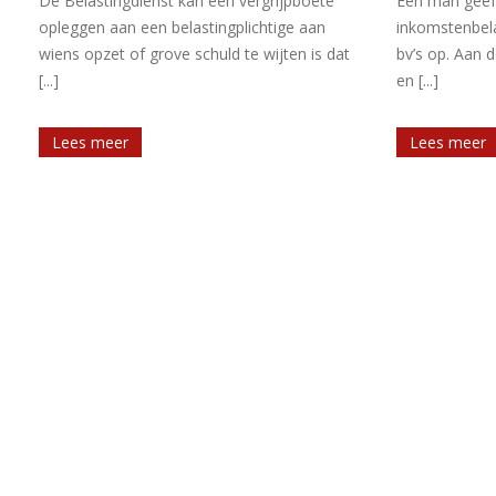
Een man geeft in zijn aangifte
Voor bezitter
inkomstenbelasting het inkomen uit twee
dat zij het ei
bv’s op. Aan de man wordt geautomatiseerd
inkomen in box
en [...]
Lees meer
Lees meer