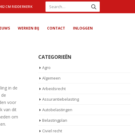
982 CM RIDDERKERK
IEUWS
WERKEN BIJ
CONTACT
INLOGGEN
CATEGORIEËN
Agro
Algemeen
ling in de
Arbeidsrecht
n de
Assurantiebelasting
den voor
k van dit
Autobelastingen
kheden om
Belastingplan
ken.
Civiel recht