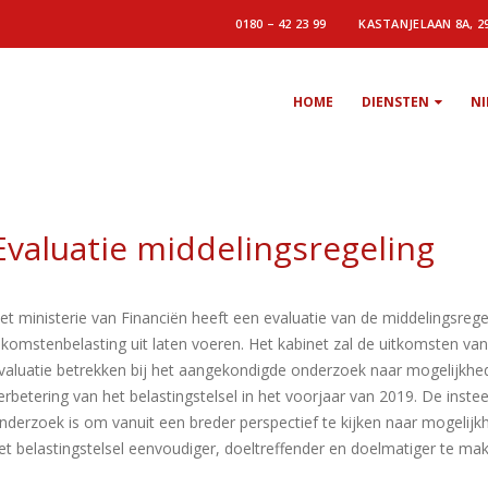
0180 – 42 23 99
KASTANJELAAN 8A, 2
HOME
DIENSTEN
N
Evaluatie middelingsregeling
et ministerie van Financiën heeft een evaluatie van de middelingsrege
nkomstenbelasting uit laten voeren. Het kabinet zal de uitkomsten va
valuatie betrekken bij het aangekondigde onderzoek naar mogelijkhe
erbetering van het belastingstelsel in het voorjaar van 2019. De instee
nderzoek is om vanuit een breder perspectief te kijken naar mogelij
et belastingstelsel eenvoudiger, doeltreffender en doelmatiger te ma