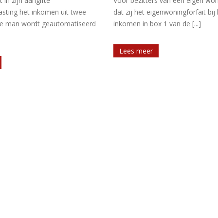
s van een eigen woning geldt
belang in de bv vormt een regulie
genwoningforfait bij hun
[...]
 1 van de [...]
Lees meer