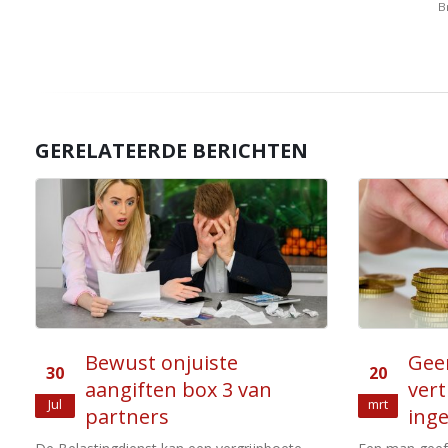
B
GERELATEERDE BERICHTEN
Geen opgewekt
Eig
20
07
vertrouwen door vooraf
aftr
mrt
apr
ingevulde aangifte
won