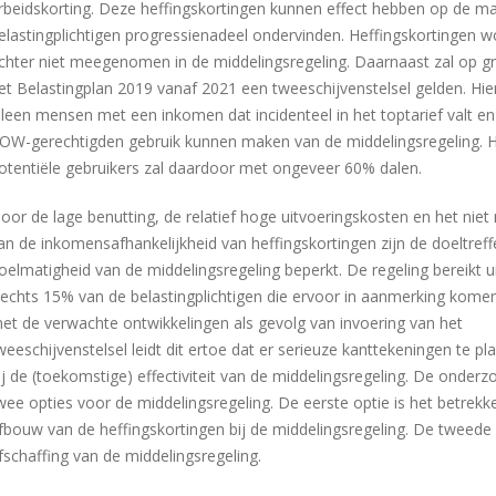
rbeidskorting. Deze heffingskortingen kunnen effect hebben op de m
elastingplichtigen progressienadeel ondervinden. Heffingskortingen 
chter niet meegenomen in de middelingsregeling. Daarnaast zal op g
et Belastingplan 2019 vanaf 2021 een tweeschijvenstelsel gelden. Hie
lleen mensen met een inkomen dat incidenteel in het toptarief valt 
OW-gerechtigden gebruik kunnen maken van de middelingsregeling. H
otentiële gebruikers zal daardoor met ongeveer 60% dalen.
oor de lage benutting, de relatief hoge uitvoeringskosten en het ni
an de inkomensafhankelijkheid van heffingskortingen zijn de doeltref
oelmatigheid van de middelingsregeling beperkt. De regeling bereikt ui
lechts 15% van de belastingplichtigen die ervoor in aanmerking kom
et de verwachte ontwikkelingen als gevolg van invoering van het
weeschijvenstelsel leidt dit ertoe dat er serieuze kanttekeningen te pla
ij de (toekomstige) effectiviteit van de middelingsregeling. De onderz
wee opties voor de middelingsregeling. De eerste optie is het betrekk
fbouw van de heffingskortingen bij de middelingsregeling. De tweede 
fschaffing van de middelingsregeling.