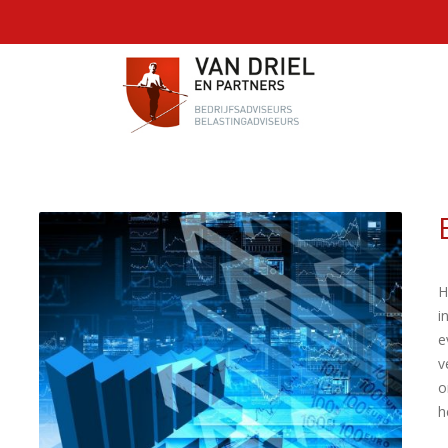
H
i
e
v
o
h