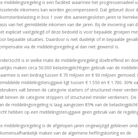
e middelingsregeling is een faciliteit waarmee het progressienadeel v
isselende inkomens kan worden gecompenseerd. Dat gebeurt door 
nkomstenbelasting in box 1 over drie aaneengesloten jaren te herrek
asis van het gemiddelde inkomen van die jaren. Bij de invoering van de
iet expliciet vastgelegd of deze bedoeld is voor bepaalde groepen m
oor bepaalde situaties. Daardoor is niet duidelijk of in bepaalde geval
ompensatie via de middelingsregeling al dan niet gewenst is.
nderzocht is in welke mate de middelingsregeling doeltreffend en doe
aarlijks maken circa 50.000 belastingplichtigen gebruik van de middelin
aarmee is een bedrag tussen € 70 miljoen en € 90 miljoen gemoeid.
emiddelde middelingsteruggave ligt tussen € 1.550 en € 1.700. 30% v
ebruikers valt binnen de categorie starters of structureel meer verdi
alt binnen de categorie stoppers of structureel minder verdieners. De
an de middelingsregeling is laag aangezien 85% van de belastingplicht
echt hebben op een middelingsteruggave geen gebruik van de regelin
e middelingsregeling is de afgelopen jaren ongewijzigd gebleven ond
nkomensafhankelijk maken van de algemene heffingskorting en de