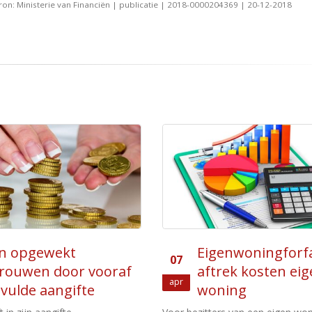
ron: Ministerie van Financiën | publicatie | 2018-0000204369 | 20-12-2018
enwoningforfait en
Uitdeling van wins
17
ek kosten eigen
verkoop pand aa
Jan
ing
Een vermogensverschuivi
bv naar de houder van een aanme