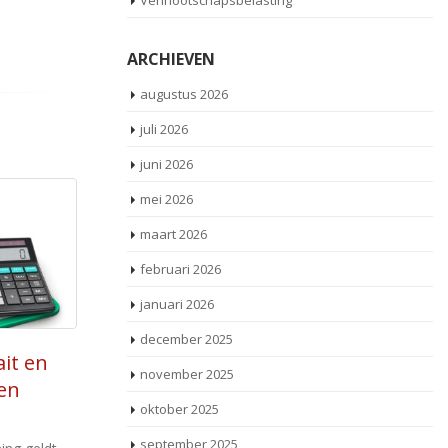
Vennootschapsbelasting
ARCHIEVEN
augustus 2026
juli 2026
juni 2026
mei 2026
maart 2026
februari 2026
januari 2026
december 2025
t bij
Handvol e-mails levert
30
november 2025
n dga
volledig gebruikelijk loon
Jul
f
oktober 2025
op
ng van een
september 2025
rkelijk
pe