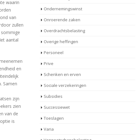
ate waarin
Ondernemingswinst
worden
rond van
Onroerende zaken
rdoor zullen
Overdrachtsbelasting
en sommige
et aantal
Overige heffingen
Personeel
et meenemen
Prive
fendheid en
Schenken en erven
teindelijk
en. Samen
Sociale verzekeringen
Subsidies
atsen zijn
oekers zien
Successiewet
en van de
Toeslagen
optie is
Varia