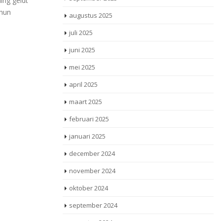
Een dga stelt dat hij vanwege hartproblemen
r voordeel
ve
geen werkzaamheden voor zijn bv heeft
augustus 2025
win
verricht. Daarom zou de
juli 2025
gebruikelijkloonregeling niet [...]
juni 2025
Lees meer
mei 2025
april 2025
maart 2025
februari 2025
januari 2025
december 2024
november 2024
oktober 2024
september 2024