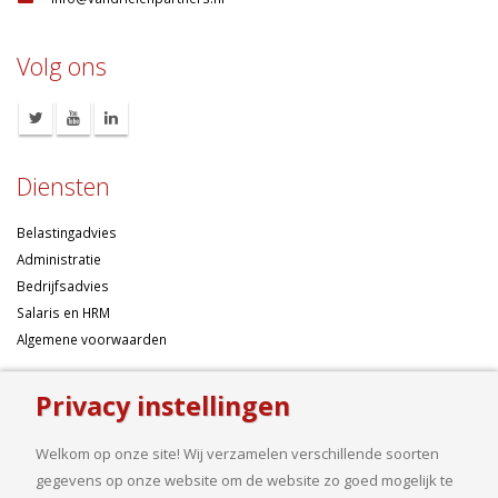
Volg ons
Diensten
Belastingadvies
Administratie
Bedrijfsadvies
Salaris en HRM
Algemene voorwaarden
Over ons
Privacy instellingen
Ondernemen betekent risico’s nemen, maar dan liefst wel zo
Welkom op onze site! Wij verzamelen verschillende soorten
samengesteld mogelijk. Of u nu een onderneming wilt starten met een
gegevens op onze website om de website zo goed mogelijk te